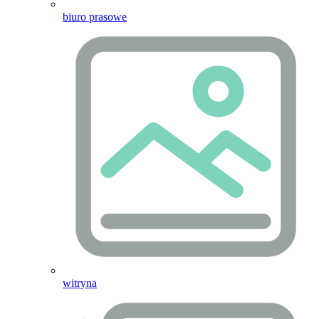
biuro prasowe
witryna