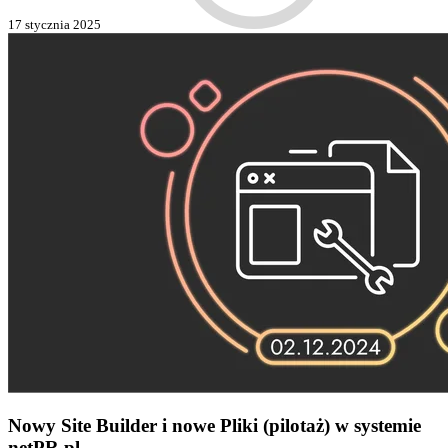
17 stycznia 2025
Nowy Site Builder i nowe Pliki (pilotaż) w systemie
netPR.pl