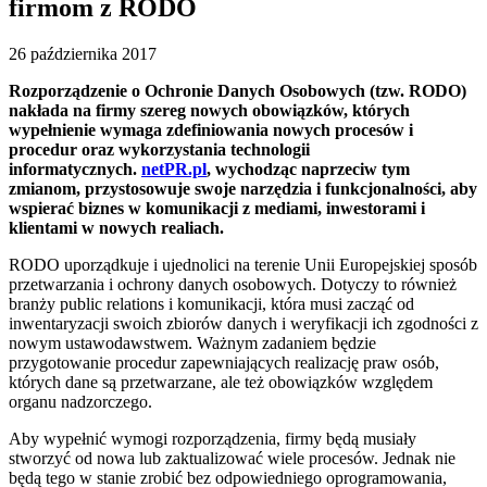
firmom z RODO
26 października 2017
Rozporządzenie o Ochronie Danych Osobowych (tzw. RODO)
nakłada na firmy szereg nowych obowiązków, których
wypełnienie wymaga zdefiniowania nowych procesów i
procedur oraz wykorzystania technologii
informatycznych.
netPR.pl
, wychodząc naprzeciw tym
zmianom, przystosowuje swoje narzędzia i funkcjonalności, aby
wspierać biznes w komunikacji z mediami, inwestorami i
klientami w nowych realiach.
RODO uporządkuje i ujednolici na terenie Unii Europejskiej sposób
przetwarzania i ochrony danych osobowych. Dotyczy to również
branży public relations i komunikacji, która musi zacząć
od
inwentaryzacji swoich zbiorów danych i weryfikacji ich zgodności z
nowym ustawodawstwem. Ważnym zadaniem będzie
przygotowanie procedur zapewniających realizację praw osób,
których dane są przetwarzane, ale też obowiązków względem
organu nadzorczego.
Aby wypełnić wymogi rozporządzenia, firmy będą musiały
stworzyć od nowa lub zaktualizować wiele procesów. Jednak nie
będą tego w stanie zrobić bez odpowiedniego oprogramowania,