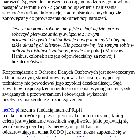
naruszeń
. Zgłoszenie naruszenia do organu nadzorczego powinno
nastąpić w terminie do 72 godzin od ujawnienia naruszenia,
zawierać określone informacje, a administrator danych będzie
zobowiązany do prowadzenia dokumentacji naruszeń.
Jeszcze do końca roku w
interfejsie usługi będzie można
zobaczyć pierwsze zmiany związane z nowym
prawem. Oczywiście aktualizacje naszych narzędzi obejmą
także aktualnych klientów. Nie pozostawimy ich samym sobie w
obliczu tak istotnych zmian w prawie
- uspokaja Mirosław
Hankus, członek zarządu odpowiedzialny za rozwój i
bezpieczeństwo.
Rozporządzenie o Ochronie Danych Osobowych jest nowoczesnym
aktem prawnym, skonstruowanym w taki sposób, aby postęp
techniczny nie powodował jego szybkiej dezaktualizacji. Stąd
zawarte w rozporządzeniu ogólne określenia, wymóg oceny ryzyk
związanych z przetwarzaniem i obowiązek wykazania
przetwarzania zgodnie z rozporządzeniem.
netPR.pl
razem z fundacją
internetPR.pl
i
redakcją
infoWire.pl,
przystąpiło do akcji informacyjnej, której
celem jest wyjaśnianie wszelkich wątpliwości, jakie pojawiają się
wokół nowej regulacji. Z pierwszymi publikacjami
odczarowującymi temat RODO już teraz można zapoznać się w