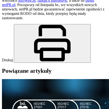
witrynach
infoWire.pl
,
fundacji internetPR
, a także na
blogu
netPR.pl
.
Począwszy od listopada br., we wszystkich nowych
umowach,
netPR.pl
będzie gwarantować zapewnienie zgodności z
wymogami RODO od dnia, kiedy przepisy będą miały
zastosowanie.
Drukuj
Powiązane artykuły