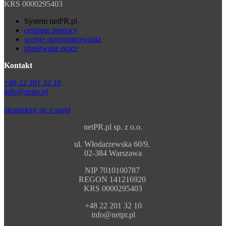
KRS 0000295403
System netPR.pl
centrum pomocy
wersje oprogramowania
planowane prace
Kontakt
+48 22 201 32 10
info@netpr.pl
skontaktuj się z nami
netPR.pl sp. z o.o.
ul. Włodarzewska 60/9,
02-384 Warszawa
NIP 7010100787
REGON 141216920
KRS 0000295403
+48 22 201 32 10
info@netpr.pl