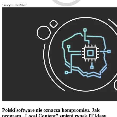
14 stycznia 2020
Polski software nie oznacza kompromisu. Jak
program „Local Content” zmieni rynek IT klasy