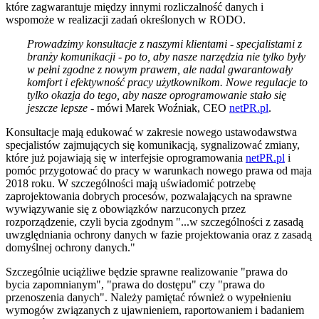
które zagwarantuje między innymi rozliczalność danych i
wspomoże w realizacji zadań określonych w RODO.
Prowadzimy konsultacje z naszymi klientami - specjalistami z
branży komunikacji - po to, aby nasze narzędzia nie tylko były
w pełni zgodne z nowym prawem, ale nadal gwarantowały
komfort i efektywność pracy użytkownikom. Nowe regulacje to
tylko okazja do tego, aby nasze oprogramowanie stało się
jeszcze lepsze -
mówi Marek Woźniak, CEO
netPR.pl
.
Konsultacje mają edukować w zakresie nowego ustawodawstwa
specjalistów zajmujących się komunikacją, sygnalizować zmiany,
które już pojawiają się w interfejsie oprogramowania
netPR.pl
i
pomóc przygotować do pracy w warunkach nowego prawa od maja
2018 roku. W szczególności mają uświadomić potrzebę
zaprojektowania dobrych procesów, pozwalających na sprawne
wywiązywanie się z obowiązków narzuconych przez
rozporządzenie, czyli bycia zgodnym "...w szczególności z zasadą
uwzględniania ochrony danych w fazie projektowania oraz z zasadą
domyślnej ochrony danych."
Szczególnie uciążliwe będzie sprawne realizowanie "prawa do
bycia zapomnianym", "prawa do dostępu" czy "prawa do
przenoszenia danych". Należy pamiętać również o wypełnieniu
wymogów związanych z ujawnieniem, raportowaniem i badaniem